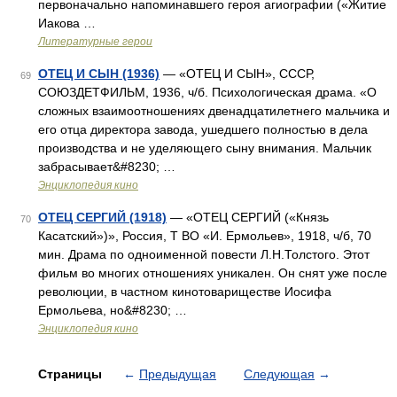
первоначально напоминавшего героя агиографии («Житие
Иакова …
Литературные герои
ОТЕЦ И СЫН (1936)
— «ОТЕЦ И СЫН», СССР,
69
СОЮЗДЕТФИЛЬМ, 1936, ч/б. Психологическая драма. «О
сложных взаимоотношениях двенадцатилетнего мальчика и
его отца директора завода, ушедшего полностью в дела
производства и не уделяющего сыну внимания. Мальчик
забрасывает&#8230; …
Энциклопедия кино
ОТЕЦ СЕРГИЙ (1918)
— «ОТЕЦ СЕРГИЙ («Князь
70
Касатский»)», Россия, Т ВО «И. Ермольев», 1918, ч/б, 70
мин. Драма по одноименной повести Л.Н.Толстого. Этот
фильм во многих отношениях уникален. Он снят уже после
революции, в частном кинотовариществе Иосифа
Ермольева, но&#8230; …
Энциклопедия кино
Страницы
←
Предыдущая
Следующая
→