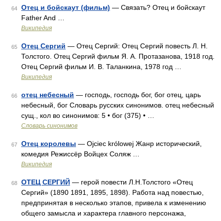
Отец и бойскаут (фильм)
— Связать? Отец и бойскаут
64
Father And …
Википедия
Отец Сергий
— Отец Сергий: Отец Сергий повесть Л. Н.
65
Толстого. Отец Сергий фильм Я. А. Протазанова, 1918 год.
Отец Сергий фильм И. В. Таланкина, 1978 год …
Википедия
отец небесный
— господь, господь бог, бог отец, царь
66
небесный, бог Словарь русских синонимов. отец небесный
сущ., кол во синонимов: 5 • бог (375) • …
Словарь синонимов
Отец королевы
— Ojciec królowej Жанр исторический,
67
комедия Режиссёр Войцех Соляж …
Википедия
ОТЕЦ СЕРГИЙ
— герой повести Л.Н.Толстого «Отец
68
Сергий» (1890 1891, 1895, 1898). Работа над повестью,
предпринятая в несколько этапов, привела к изменению
общего замысла и характера главного персонажа,