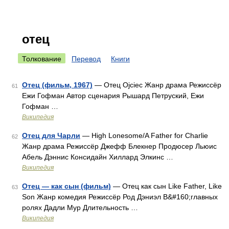
отец
Толкование
Перевод
Книги
Отец (фильм, 1967)
— Отец Ojciec Жанр драма Режиссёр
61
Ежи Гофман Автор сценария Рышард Петруский, Ежи
Гофман …
Википедия
Отец для Чарли
— High Lonesome/A Father for Charlie
62
Жанр драма Режиссёр Джефф Блекнер Продюсер Льюис
Абель Дэннис Консидайн Хиллард Элкинс …
Википедия
Отец — как сын (фильм)
— Отец как сын Like Father, Like
63
Son Жанр комедия Режиссёр Род Дэниэл В&#160;главных
ролях Дадли Мур Длительность …
Википедия